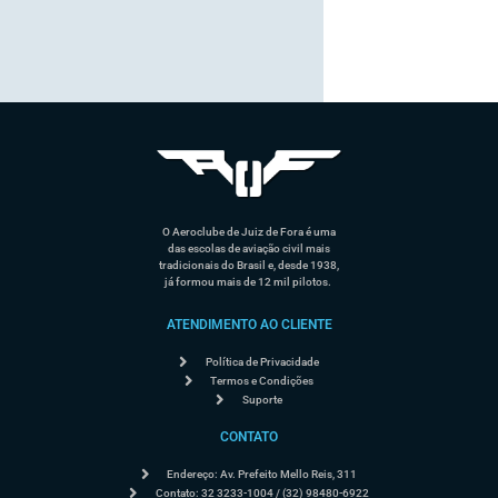
O Aeroclube de Juiz de Fora é uma
das escolas de aviação civil mais
tradicionais do Brasil e, desde 1938,
já formou mais de 12 mil pilotos.
ATENDIMENTO AO CLIENTE
Política de Privacidade
Termos e Condições
Suporte
CONTATO
Endereço: Av. Prefeito Mello Reis, 311
Contato: 32 3233-1004 / (32) 98480-6922