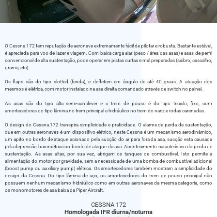
O Cessna 172 tem reputação de aeronave extremamente fácil de pilotar e robusta. Bastante estável,
é apreciada para voo de lazer e viagem. Com baixa carga alar (peso / área das asas) e asas de perfil
convencional de alta sustentação, pode operar em pistas curtas e mal preparadas (saibro, cascalho,
grama, etc).
Os flaps são do tipo slotted (fenda), e defletem em ângulo de até 40 graus. A atuação dos
mesmos é elétrica, com motor instalado na asa direita comandado através de switch no painel.
As asas são do tipo alta semi-cantilever e o trem de pouso é do tipo triciclo, fixo, com
amortecedores do tipo lâmina no trem principal e hidráulico no trem do nariz e rodas carenadas.
O design do Cessna 172 transpira simplicidade e praticidade. O alarme de perda de sustentação,
que em outras aeronaves é um dispositivo elétrico, neste Cessna é um mecanismo aerodinâmico,
um apito no bordo de ataque acionado pela sucção do ar para fora da asa, sucção esta causada
pela depressão barométrica no bordo de ataque da asa. Acontecimento característico da perda de
sustentação. As asas altas, por sua vez, abrigam os tanques de combustível. Isto permite a
alimentação do motor por gravidade, sem a necessidade de uma bomba de combustível adicional
(boost pump ou auxiliary pump) elétrica. Os amortecedores também mostram a simplicidade do
design da Cessna. Do tipo lâmina de aço, os amortecedores do trem de pouso principal não
possuem nenhum mecanismo hidráulico como em outras aeronaves da mesma categoria, como
os monomotores de asa baixa da Piper Aircraft.
CESSNA 172
Homologada IFR diurna/noturna