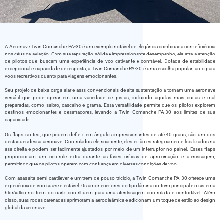
A Aeronave Twin Comanche PA-30 é um exemplo notável de elegância combinada com eficiência
nos céus da aviação. Com sua reputação sólida e impressionante desempenho, ela atrai a atenção
de pilotos que buscam uma experiência de voo cativante e confiável. Dotada de estabilidade
excepcional e capacidade de resposta, a Twin Comanche PA-30 é uma escolha popular tanto para
voos recreativos quanto para viagens emocionantes.
Seu projeto de baixa carga alar e asas convencionais de alta sustentação a tornam uma aeronave
versátil que pode operar em uma variedade de pistas, incluindo aquelas mais curtas e mal
preparadas, como saibro, cascalho e grama. Essa versatilidade permite que os pilotos explorem
destinos emocionantes e desafiadores, levando a Twin Comanche PA-30 aos limites de sua
capacidade.
Os flaps slotted, que podem defletir em ângulos impressionantes de até 40 graus, são um dos
destaques dessa aeronave. Controlados eletricamente, eles estão estrategicamente localizados na
asa direita e podem ser facilmente ajustados por meio de um interruptor no painel. Esses flaps
proporcionam um controle extra durante as fases críticas de aproximação e aterrissagem,
permitindo que os pilotos operem com confiança em diversas condições de voo.
Com asas alta semi-cantilever e um trem de pouso triciclo, a Twin Comanche PA-30 oferece uma
experiência de voo suave e estável. Os amortecedores do tipo lâmina no trem principal e o sistema
hidráulico no trem do nariz contribuem para uma aterrissagem controlada e confortável. Além
disso, suas rodas carenadas aprimoram a aerodinâmica e adicionam um toque de estilo ao design
global da aeronave.