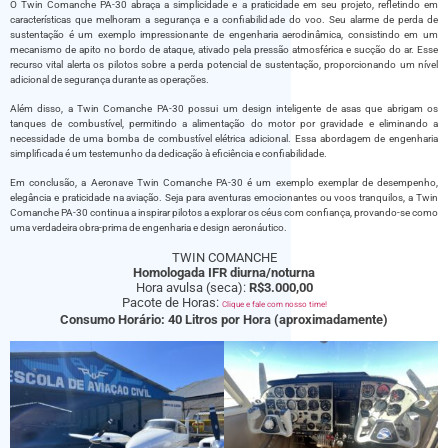
O Twin Comanche PA-30 abraça a simplicidade e a praticidade em seu projeto, refletindo em
características que melhoram a segurança e a confiabilidade do voo. Seu alarme de perda de
sustentação é um exemplo impressionante de engenharia aerodinâmica, consistindo em um
mecanismo de apito no bordo de ataque, ativado pela pressão atmosférica e sucção do ar. Esse
recurso vital alerta os pilotos sobre a perda potencial de sustentação, proporcionando um nível
adicional de segurança durante as operações.
Além disso, a Twin Comanche PA-30 possui um design inteligente de asas que abrigam os
tanques de combustível, permitindo a alimentação do motor por gravidade e eliminando a
necessidade de uma bomba de combustível elétrica adicional. Essa abordagem de engenharia
simplificada é um testemunho da dedicação à eficiência e confiabilidade.
Em conclusão, a Aeronave Twin Comanche PA-30 é um exemplo exemplar de desempenho,
elegância e praticidade na aviação. Seja para aventuras emocionantes ou voos tranquilos, a Twin
Comanche PA-30 continua a inspirar pilotos a explorar os céus com confiança, provando-se como
uma verdadeira obra-prima de engenharia e design aeronáutico.
TWIN COMANCHE
Homologada IFR diurna/noturna
Hora avulsa (seca):
R$3.000,00
Pacote de Horas:
Clique e fale com nosso time!
Consumo Horário: 40 Litros por Hora (aproximadamente)