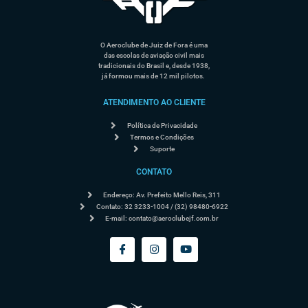
O Aeroclube de Juiz de Fora é uma
das escolas de aviação civil mais
tradicionais do Brasil e, desde 1938,
já formou mais de 12 mil pilotos.
ATENDIMENTO AO CLIENTE
Política de Privacidade
Termos e Condições
Suporte
CONTATO
Endereço: Av. Prefeito Mello Reis, 311
Contato: 32 3233-1004 / (32) 98480-6922
E-mail:
contato@aeroclubejf.com.br