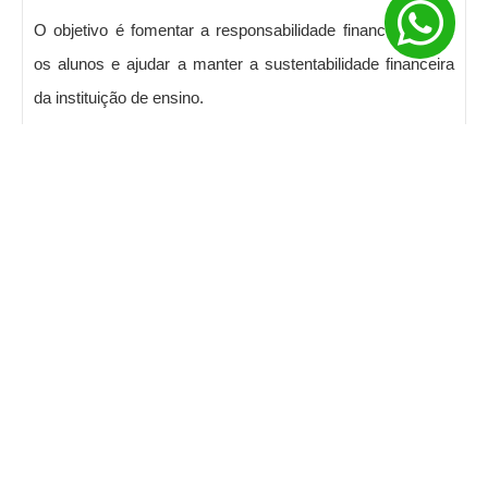
O objetivo é fomentar a responsabilidade financeira entre
os alunos e ajudar a manter a sustentabilidade financeira
da instituição de ensino.
COMO FUNCIONA O DESCONTO DE
PONTUALIDADE:
DO 1º PERÍODO
Ao Final do 2º Período, o cadete estará habiitado
como Piloto Privado Avião.
1.970
R$
00
6 Mensalidades