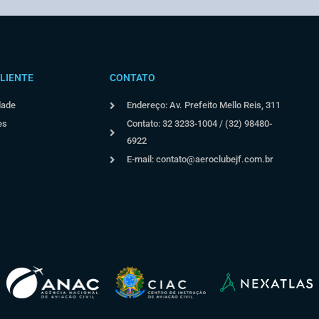
LIENTE
CONTATO
dade
Endereço: Av. Prefeito Mello Reis, 311
es
Contato: 32 3233-1004 / (32) 98480-
6922
E-mail:
contato@aeroclubejf.com.br