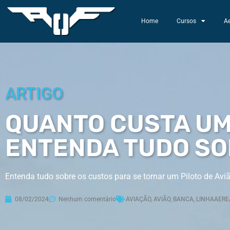
Home
Cursos
A
ARTIGO
QUANTO CUSTA UM 
ENTENDA TUDO S
Entenda tudo sobre os custos para se tornar um Piloto de Aviã
08/02/2024
Nenhum comentário
AVIAÇÃO
,
AVIÃO
,
BANCA
,
LINHAAERE