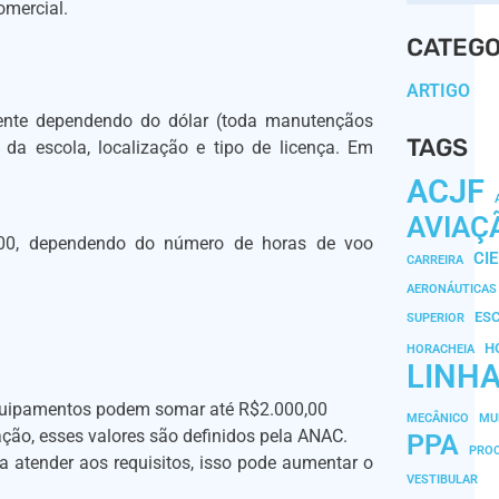
omercial.
CATEGO
ARTIGO
mente dependendo do dólar (toda manutençãos
TAGS
da escola, localização e tipo de licença. Em
ACJF
AVIAÇ
0,00, dependendo do número de horas de voo
CI
CARREIRA
AERONÁUTICAS
ES
SUPERIOR
H
HORACHEIA
LINH
 equipamentos podem somar até R$2.000,00
MECÂNICO
MU
ação, esses valores são definidos pela ANAC.
PPA
PROC
ra atender aos requisitos, isso pode aumentar o
VESTIBULAR