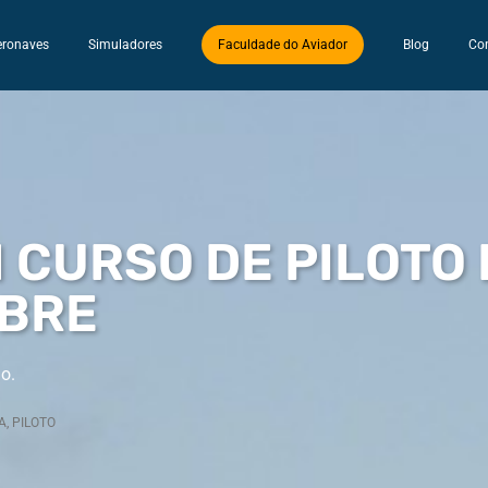
eronaves
Simuladores
Faculdade do Aviador
Blog
Co
CURSO DE PILOTO 
OBRE
o.
A
,
PILOTO