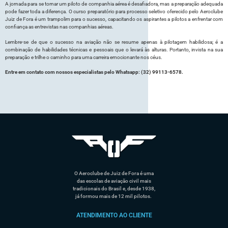
A jornada para se tornar um piloto de companhia aérea é desafiadora, mas a preparação adequada
pode fazer toda a diferença. O curso preparatório para processo seletivo oferecido pelo Aeroclube
Juiz de Fora é um trampolim para o sucesso, capacitando os aspirantes a pilotos a enfrentar com
confiança as entrevistas nas companhias aéreas.
Lembre-se de que o sucesso na aviação não se resume apenas à pilotagem habilidosa; é a
combinação de habilidades técnicas e pessoais que o levará às alturas. Portanto, invista na sua
preparação e trilhe o caminho para uma carreira emocionante nos céus.
Entre em contato com nossos especialistas pelo Whatsapp: (32) 99113-6578.
O Aeroclube de Juiz de Fora é uma
das escolas de aviação civil mais
tradicionais do Brasil e, desde 1938,
já formou mais de 12 mil pilotos.
ATENDIMENTO AO CLIENTE