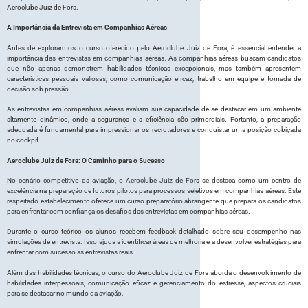
Aeroclube Juiz de Fora.
A Importância da Entrevista em Companhias Aéreas
Antes de explorarmos o curso oferecido pelo Aeroclube Juiz de Fora, é essencial entender a
importância das entrevistas em companhias aéreas. As companhias aéreas buscam candidatos
que não apenas demonstrem habilidades técnicas excepcionais, mas também apresentem
características pessoais valiosas, como comunicação eficaz, trabalho em equipe e tomada de
decisão sob pressão.
As entrevistas em companhias aéreas avaliam sua capacidade de se destacar em um ambiente
altamente dinâmico, onde a segurança e a eficiência são primordiais. Portanto, a preparação
adequada é fundamental para impressionar os recrutadores e conquistar uma posição cobiçada
no cockpit.
Aeroclube Juiz de Fora: O Caminho para o Sucesso
No cenário competitivo da aviação, o Aeroclube Juiz de Fora se destaca como um centro de
excelência na preparação de futuros pilotos para processos seletivos em companhias aéreas. Este
respeitado estabelecimento oferece um curso preparatório abrangente que prepara os candidatos
para enfrentar com confiança os desafios das entrevistas em companhias aéreas.
Durante o curso teórico os alunos recebem feedback detalhado sobre seu desempenho nas
simulações de entrevista. Isso ajuda a identificar áreas de melhoria e a desenvolver estratégias para
enfrentar com sucesso as entrevistas reais.
Além das habilidades técnicas, o curso do Aeroclube Juiz de Fora aborda o desenvolvimento de
habilidades interpessoais, comunicação eficaz e gerenciamento do estresse, aspectos cruciais
para se destacar no mundo da aviação.