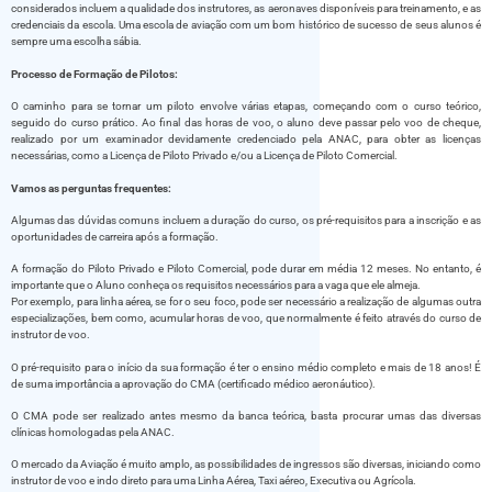
considerados incluem a qualidade dos instrutores, as aeronaves disponíveis para treinamento, e as
credenciais da escola. Uma escola de aviação com um bom histórico de sucesso de seus alunos é
sempre uma escolha sábia.
Processo de Formação de Pilotos:
O caminho para se tornar um piloto envolve várias etapas, começando com o curso teórico,
seguido do curso prático. Ao final das horas de voo, o aluno deve passar pelo voo de cheque,
realizado por um examinador devidamente credenciado pela ANAC, para obter as licenças
necessárias, como a Licença de Piloto Privado e/ou a Licença de Piloto Comercial.
Vamos as perguntas frequentes:
Algumas das dúvidas comuns incluem a duração do curso, os pré-requisitos para a inscrição e as
oportunidades de carreira após a formação.
A formação do Piloto Privado e Piloto Comercial, pode durar em média 12 meses. No entanto, é
importante que o Aluno conheça os requisitos necessários para a vaga que ele almeja.
Por exemplo, para linha aérea, se for o seu foco, pode ser necessário a realização de algumas outra
especializações, bem como, acumular horas de voo, que normalmente é feito através do curso de
instrutor de voo.
O pré-requisito para o início da sua formação é ter o ensino médio completo e mais de 18 anos! É
de suma importância a aprovação do CMA (certificado médico aeronáutico).
O CMA pode ser realizado antes mesmo da banca teórica, basta procurar umas das diversas
clínicas homologadas pela ANAC.
O mercado da Aviação é muito amplo, as possibilidades de ingressos são diversas, iniciando como
instrutor de voo e indo direto para uma Linha Aérea, Taxi aéreo, Executiva ou Agrícola.