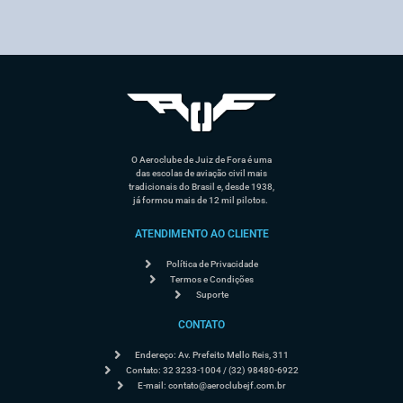
O Aeroclube de Juiz de Fora é uma
das escolas de aviação civil mais
tradicionais do Brasil e, desde 1938,
já formou mais de 12 mil pilotos.
ATENDIMENTO AO CLIENTE
Política de Privacidade
Termos e Condições
Suporte
CONTATO
Endereço: Av. Prefeito Mello Reis, 311
Contato: 32 3233-1004 / (32) 98480-6922
E-mail:
contato@aeroclubejf.com.br