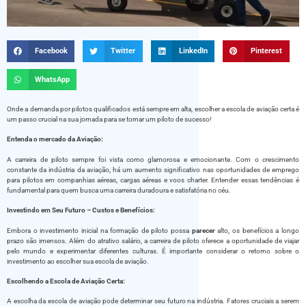
Facebook
Twitter
LinkedIn
Pinterest
WhatsApp
Onde a demanda por pilotos qualificados está sempre em alta, escolher a escola de aviação certa é
um passo crucial na sua jornada para se tornar um piloto de sucesso!
Entenda o mercado da Aviação:
A carreira de piloto sempre foi vista como glamorosa e emocionante. Com o crescimento
constante da indústria da aviação, há um aumento significativo nas oportunidades de emprego
para pilotos em companhias aéreas, cargas aéreas e voos charter. Entender essas tendências é
fundamental para quem busca uma carreira duradoura e satisfatória no céu.
Investindo em Seu Futuro – Custos e Benefícios:
Embora o investimento inicial na formação de piloto possa
parecer
alto, os benefícios a longo
prazo são imensos. Além do atrativo salário, a carreira de piloto oferece a oportunidade de viajar
pelo mundo e experimentar diferentes culturas. É importante considerar o retorno sobre o
investimento ao escolher sua escola de aviação.
Escolhendo a Escola de Aviação Certa:
A escolha da escola de aviação pode determinar seu futuro na indústria. Fatores cruciais a serem