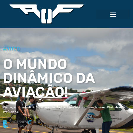
ARTIGO
O MUNDO
DINÂMICO DA
AVIAÇÃO!
Conheça o mundo dinâmico do aviação. Tudo sobre o início da formação como Piloto de Avião
Profissional.
31/01/2024
Nenhum comentário
ANAC
,
AVIAÇÃO
,
AVIÃO
,
LINHAAEREA
,
PCA
,
PILOTO
,
PPA