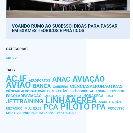
VOANDO RUMO AO SUCESSO: DICAS PARA PASSAR
EM EXAMES TEÓRICOS E PRÁTICOS
CATEGORIAS
ARTIGO
TAGS
ACJF
AVIAÇÃO
ANAC
AEROPORTOS
AVIÃO
BANCA
CIENCIASAERONAUTICAS
CARREIRA
CIÊNCIAS AERONÁUTICAS
COMBUSTÍVEL
DIÁRIODIGITAL
ENSINO SUPERIOR
ESCOLADEAVIAÇÃO
HORASECA
FACULDADE
HORACHEIA
ICAO
LINHAAEREA
JETTRAINING
MANUTENÇÃO
PILOTO
PCA
PPA
MECÂNICO
MULHERES
PROCESSO
SELETIVO
PROCESSOSELETIVO
VESTIBULAR