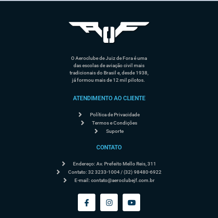
O Aeroclube de Juiz de Fora é uma
das escolas de aviação civil mais
tradicionais do Brasil e, desde 1938,
já formou mais de 12 mil pilotos.
ATENDIMENTO AO CLIENTE
Política de Privacidade
Termos e Condições
Suporte
CONTATO
Endereço: Av. Prefeito Mello Reis, 311
Contato: 32 3233-1004 / (32) 98480-6922
E-mail:
contato@aeroclubejf.com.br