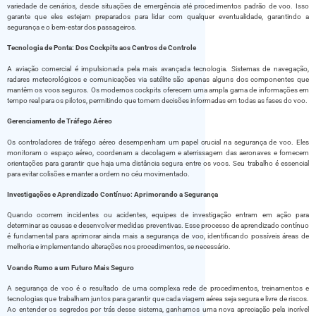
variedade de cenários, desde situações de emergência até procedimentos padrão de voo. Isso
garante que eles estejam preparados para lidar com qualquer eventualidade, garantindo a
segurança e o bem-estar dos passageiros.
Tecnologia de Ponta: Dos Cockpits aos Centros de Controle
A aviação comercial é impulsionada pela mais avançada tecnologia. Sistemas de navegação,
radares meteorológicos e comunicações via satélite são apenas alguns dos componentes que
mantêm os voos seguros. Os modernos cockpits oferecem uma ampla gama de informações em
tempo real para os pilotos, permitindo que tomem decisões informadas em todas as fases do voo.
Gerenciamento de Tráfego Aéreo
Os controladores de tráfego aéreo desempenham um papel crucial na segurança de voo. Eles
monitoram o espaço aéreo, coordenam a decolagem e aterrissagem das aeronaves e fornecem
orientações para garantir que haja uma distância segura entre os voos. Seu trabalho é essencial
para evitar colisões e manter a ordem no céu movimentado.
Investigações e Aprendizado Contínuo: Aprimorando a Segurança
Quando ocorrem incidentes ou acidentes, equipes de investigação entram em ação para
determinar as causas e desenvolver medidas preventivas. Esse processo de aprendizado contínuo
é fundamental para aprimorar ainda mais a segurança de voo, identificando possíveis áreas de
melhoria e implementando alterações nos procedimentos, se necessário.
Voando Rumo a um Futuro Mais Seguro
A segurança de voo é o resultado de uma complexa rede de procedimentos, treinamentos e
tecnologias que trabalham juntos para garantir que cada viagem aérea seja segura e livre de riscos.
Ao entender os segredos por trás desse sistema, ganhamos uma nova apreciação pela incrível