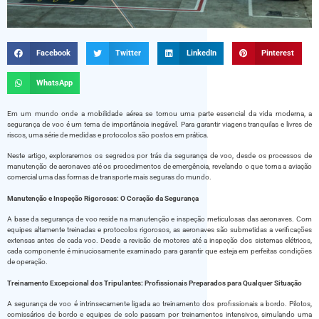
Facebook
Twitter
LinkedIn
Pinterest
WhatsApp
Em um mundo onde a mobilidade aérea se tornou uma parte essencial da vida moderna, a
segurança de voo é um tema de importância inegável. Para garantir viagens tranquilas e livres de
riscos, uma série de medidas e protocolos são postos em prática.
Neste artigo, exploraremos os segredos por trás da segurança de voo, desde os processos de
manutenção de aeronaves até os procedimentos de emergência, revelando o que torna a aviação
comercial uma das formas de transporte mais seguras do mundo.
Manutenção e Inspeção Rigorosas: O Coração da Segurança
A base da segurança de voo reside na manutenção e inspeção meticulosas das aeronaves. Com
equipes altamente treinadas e protocolos rigorosos, as aeronaves são submetidas a verificações
extensas antes de cada voo. Desde a revisão de motores até a inspeção dos sistemas elétricos,
cada componente é minuciosamente examinado para garantir que esteja em perfeitas condições
de operação.
Treinamento Excepcional dos Tripulantes: Profissionais Preparados para Qualquer Situação
A segurança de voo é intrinsecamente ligada ao treinamento dos profissionais a bordo. Pilotos,
comissários de bordo e equipes de solo passam por treinamentos intensivos, simulando uma