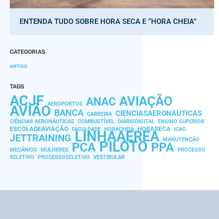
ENTENDA TUDO SOBRE HORA SECA E “HORA CHEIA”
CATEGORIAS
ARTIGO
TAGS
ACJF
AVIAÇÃO
ANAC
AEROPORTOS
AVIÃO
BANCA
CIENCIASAERONAUTICAS
CARREIRA
CIÊNCIAS AERONÁUTICAS
COMBUSTÍVEL
DIÁRIODIGITAL
ENSINO SUPERIOR
ESCOLADEAVIAÇÃO
HORASECA
FACULDADE
HORACHEIA
ICAO
LINHAAEREA
JETTRAINING
MANUTENÇÃO
PILOTO
PCA
PPA
MECÂNICO
MULHERES
PROCESSO
SELETIVO
PROCESSOSELETIVO
VESTIBULAR