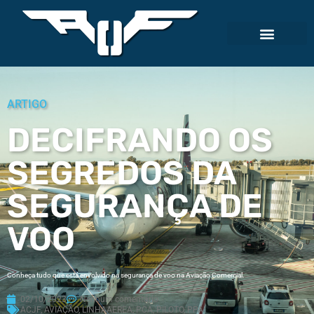
ARTIGO
DECIFRANDO OS
SEGREDOS DA
SEGURANÇA DE
VOO
Conheça tudo que está envolvido na segurança de voo na Aviação Comercial.
02/10/2023
Nenhum comentário
ACJF
,
AVIAÇÃO
,
LINHAAEREA
,
PCA
,
PILOTO
,
PPA