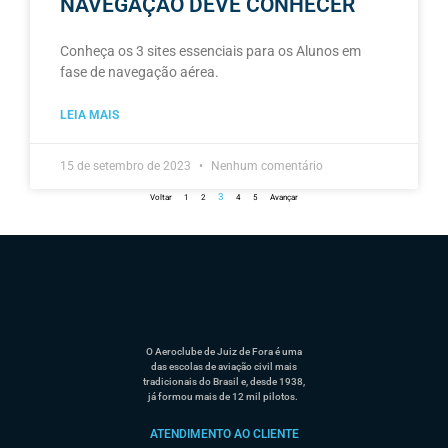
NAVEGAÇÃO DEVE CONHECER
Conheça os 3 sites essenciais para os Alunos em
fase de navegação aérea.
LEIA MAIS
15 de setembro de 2023
Nenhum comentário
3
Voltar
1
2
4
5
Avançar
O Aeroclube de Juiz de Fora é uma
das escolas de aviação civil mais
tradicionais do Brasil e, desde 1938,
já formou mais de 12 mil pilotos.
ATENDIMENTO AO CLIENTE