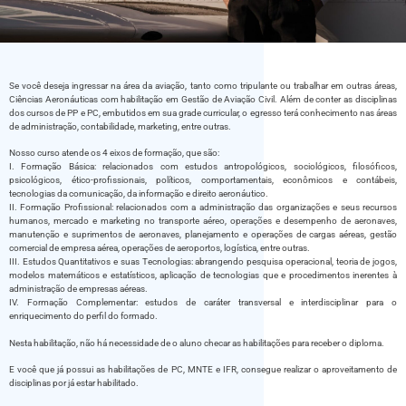
Se você deseja ingressar na área da aviação, tanto como tripulante ou trabalhar em outras áreas,
Ciências Aeronáuticas com habilitação em Gestão de Aviação Civil. Além de conter as disciplinas
dos cursos de PP e PC, embutidos em sua grade curricular, o egresso terá conhecimento nas áreas
de administração, contabilidade, marketing, entre outras.
Nosso curso atende os 4 eixos de formação, que são:
I. Formação Básica: relacionados com estudos antropológicos, sociológicos, filosóficos,
psicológicos, ético-profissionais, políticos, comportamentais, econômicos e contábeis,
tecnologias da comunicação, da informação e direito aeronáutico.
II. Formação Profissional: relacionados com a administração das organizações e seus recursos
humanos, mercado e marketing no transporte aéreo, operações e desempenho de aeronaves,
manutenção e suprimentos de aeronaves, planejamento e operações de cargas aéreas, gestão
comercial de empresa aérea, operações de aeroportos, logística, entre outras.
III. Estudos Quantitativos e suas Tecnologias: abrangendo pesquisa operacional, teoria de jogos,
modelos matemáticos e estatísticos, aplicação de tecnologias que e procedimentos inerentes à
administração de empresas aéreas.
IV. Formação Complementar: estudos de caráter transversal e interdisciplinar para o
enriquecimento do perfil do formado.
Nesta habilitação, não há necessidade de o aluno checar as habilitações para receber o diploma.
E você que já possui as habilitações de PC, MNTE e IFR, consegue realizar o aproveitamento de
disciplinas por já estar habilitado.