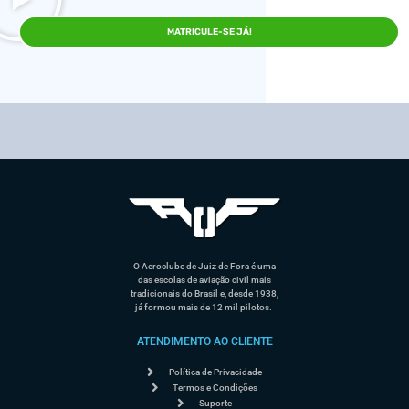
MATRICULE-SE JÁ!
O Aeroclube de Juiz de Fora é uma
das escolas de aviação civil mais
tradicionais do Brasil e, desde 1938,
já formou mais de 12 mil pilotos.
ATENDIMENTO AO CLIENTE
Política de Privacidade
Termos e Condições
Suporte