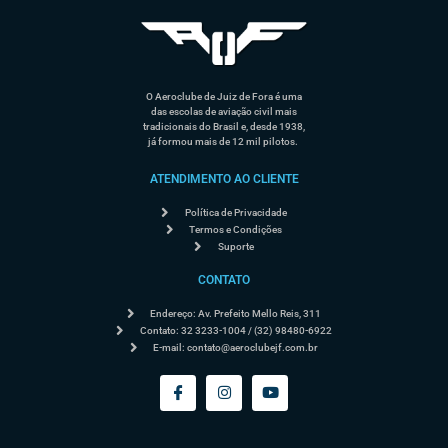
O Aeroclube de Juiz de Fora é uma
das escolas de aviação civil mais
tradicionais do Brasil e, desde 1938,
já formou mais de 12 mil pilotos.
ATENDIMENTO AO CLIENTE
Política de Privacidade
Termos e Condições
Suporte
CONTATO
Endereço: Av. Prefeito Mello Reis, 311
Contato: 32 3233-1004 / (32) 98480-6922
E-mail:
contato@aeroclubejf.com.br