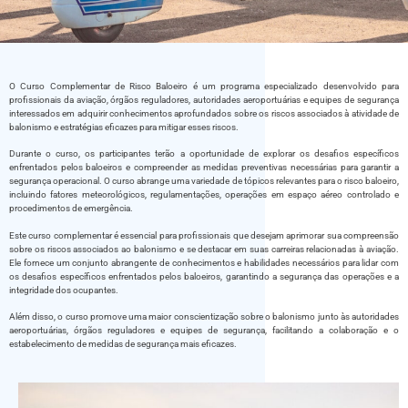
O Curso Complementar de Risco Baloeiro é um programa especializado desenvolvido para
profissionais da aviação, órgãos reguladores, autoridades aeroportuárias e equipes de segurança
interessados em adquirir conhecimentos aprofundados sobre os riscos associados à atividade de
balonismo e estratégias eficazes para mitigar esses riscos.
Durante o curso, os participantes terão a oportunidade de explorar os desafios específicos
enfrentados pelos baloeiros e compreender as medidas preventivas necessárias para garantir a
segurança operacional. O curso abrange uma variedade de tópicos relevantes para o risco baloeiro,
incluindo fatores meteorológicos, regulamentações, operações em espaço aéreo controlado e
procedimentos de emergência.
Este curso complementar é essencial para profissionais que desejam aprimorar sua compreensão
sobre os riscos associados ao balonismo e se destacar em suas carreiras relacionadas à aviação.
Ele fornece um conjunto abrangente de conhecimentos e habilidades necessários para lidar com
os desafios específicos enfrentados pelos baloeiros, garantindo a segurança das operações e a
integridade dos ocupantes.
Além disso, o curso promove uma maior conscientização sobre o balonismo junto às autoridades
aeroportuárias, órgãos reguladores e equipes de segurança, facilitando a colaboração e o
estabelecimento de medidas de segurança mais eficazes.