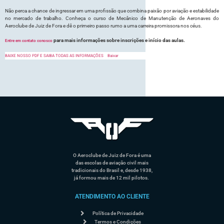
Não perca a chance de ingressar em uma profissão que combina paixão por aviação e estabilidade
no mercado de trabalho. Conheça o curso de Mecânico de Manutenção de Aeronaves do
Aeroclube de Juiz de Fora e dê o primeiro passo rumo a uma carreira promissora nos céus.
para mais informações sobre inscrições e início das aulas.
Entre em contato conosco
BAIXE NOSSO PDF E SAIBA TODAS AS INFORMAÇÕES
Baixar
O Aeroclube de Juiz de Fora é uma
das escolas de aviação civil mais
tradicionais do Brasil e, desde 1938,
já formou mais de 12 mil pilotos.
ATENDIMENTO AO CLIENTE
Política de Privacidade
Termos e Condições