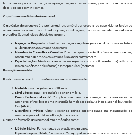
fundamentais para a manutenção e operação seguras das aeronaves, garantindo que cada voo
decole e pouse sem incidentes.
O que faz um mecânico de Aeronaves?
O mecânico de aeronaves é o profissional responsável por executar ou supervisionar tarefas de
manutenção em aeronaves, incluindo reparos, modificações, recondicionamento e manutenção
preventiva. Suas principais atribuições incluem:
Inspeção e Diagnóstico:
Realizar verificações regulares para identificar possíveis falhas
ou desgastes nos sistemas da aeronave.
Manutenção Preventiva e Corretiva:
Executar reparos e substituições de componentes,
assegurando que todos os sistemas funcionem corretamente.
Especializações Técnicas:
Atuar em áreas específicas como célula (estrutura), aviônicos
(sistemas elétricos e eletrônicos) e motopropulsor (motores)
Formação necessária
Para ingressar na carreira de mecânico de aeronaves, é necessário:
Idade Mínima:
Ter pelo menos 18 anos.
Nível Educacional:
Ter concluído o ensino médio.
Curso Profissionalizante:
Completar um curso de formação em manutenção de
aeronaves oferecido por uma instituição homologada pela Agência Nacional de Aviação
Civil (ANAC).
Experiência Prática:
Obter experiência prática supervisionada em manutenção de
aeronaves para adquirir a certificação necessária.
O curso de formação geralmente abrange módulos como:
Módulo Básico:
Fundamentos da aviação e segurança.
Especializações:
Célula, Aviônicos e Motopropulsor, conforme o interesse e a área de