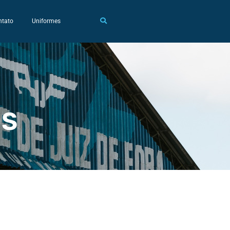
ntato
Uniformes
OS