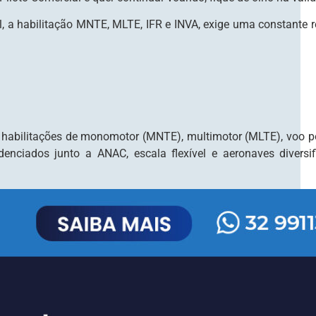
l, a habilitação MNTE, MLTE, IFR e INVA, exige uma constante r
s habilitações de monomotor (MNTE), multimotor (MLTE), voo po
enciados junto a ANAC, escala flexível e aeronaves diversi