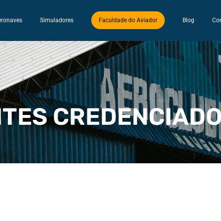
eronaves
Simuladores
Faculdade do Aviador
Blog
Co
NTES CREDENCIAD